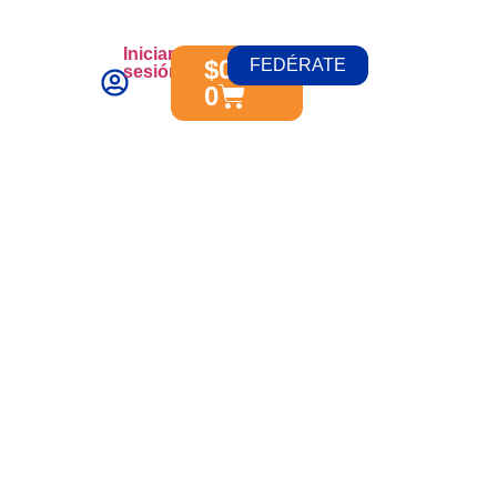
Iniciar
$
0.00
FEDÉRATE
sesión
0